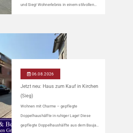
und Sieg! Wohnerlebnis in einem stilvollen
und modernen Gebäude in Hennef Diese
lichtdurchflutete Wohnung überzeugt durch
ihre moderne Raumaufteilung und zahlreiche
hochwertige Ausstattungsmerkmale:
Parkettboden in den Wohnräumen
Bodentiefe, dreifach verglaste Fensterfronten
Fußbodenheizung Modern gefliestes
06.08.2026
Badezimmer mit großem Handtuchheizkörper
Jetzt neu: Haus zum Kauf in Kirchen
Beheizung über eine energieeffiziente Luft-
(Sieg)
Wasser-Wärmepumpe Die […]
Wohnen mit Charme – gepflegte
Doppelhaushälfte in ruhiger Lage! Diese
gepflegte Doppelhaushälfte aus dem Baujahr