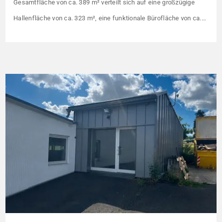
Gesamtfläche von ca. 389 m² verteilt sich auf eine großzügige
Hallenfläche von ca. 323 m², eine funktionale Bürofläche von ca.
44 m² sowie einen Sanitärbereich mit ca. 22 m². Die Halle verfügt
über eine gute Belichtung und bietet vielseitige
Nutzungsmöglichkeiten – beispielsweise für Produktion, Montage
[…]