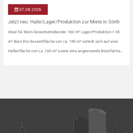
07.08.2026
Jetzt neu: Halle/Lager/Produktion zur Miete in Sörth
Ideal für Klein-Gewerbetreibende: 160 m² Lager/Produktion + 35
m² Büro Die Gesamtfläche von ca. 195 m² verteilt sich auf eine
Hallenfläche von ca. 160 m² sowie eine angrenzende Bürofläche
von ca. 35 m². Die Halle bietet eine gut nutzbare und vielseitig
einsetzbare Grundfläche. Dank des leistungsstarken 50-kW-
Stromanschlusses eignet sich die Fläche optimal für den Betrieb
[…]