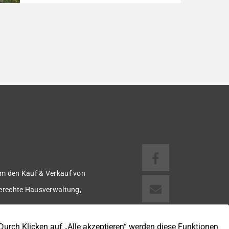
Neckermann-Fertighaus aus dem Baujahr
1973 befindet sich auf einem
außergewöhnlich großzügigen Fernsicht-
Grundstück mit 1.464 m² und bietet vielfältige
Nutzungsmöglichkeiten. Mit einer
Wohnfläche von ca. 168 m² eignet sich die
Immobilie ideal für Familien,
Mehrgenerationenwohnen oder die
Kombination aus Wohnen und Vermieten.
Das […]
m den Kauf & Verkauf von
gerechte Hausverwaltung,
 u.v.m.