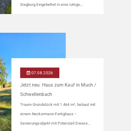
Siegburg Eingebettet in eine ruhige,
verkehrsberuhigte Anliegerstraße und
dennoch mitten in Siegburg empfängt Sie
dieser freistehende Bungalow auf einem
großzügigen Grundstück von rund 900
Quadratmetern – eine Größe, die in einer
derart zentralen Lage selten geworden ist.
Der Bungalow steht für eine Wohnform, die
07.08.2026
[…]
Jetzt neu: Haus zum Kauf in Much /
Schwellenbach
Traum-Grundstück mit 1.464 m², bebaut mit
einem Neckermann-Fertighaus –
Sanierungsobjekt mit Potenzial! Dieses