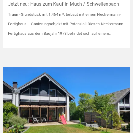
Jetzt neu: Haus zum Kauf in Much / Schwellenbach
Traum-Grundstück mit 1.464 m², bebaut mit einem Neckermann-
Fertighaus – Sanierungsobjekt mit Potenzial! Dieses Neckermann-
Fertighaus aus dem Baujahr 1973 befindet sich auf einem
außergewöhnlich großzügigen Fernsicht-Grundstück mit 1.464 m²
und bietet vielfältige Nutzungsmöglichkeiten. Mit einer
Wohnfläche von ca. 168 m² eignet sich die Immobilie ideal für
Familien, Mehrgenerationenwohnen oder die Kombination aus
Wohnen und Vermieten. Das […]