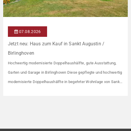
07.08.2026
Jetzt neu: Haus zum Kauf in Sankt Augustin /
Birlinghoven
Hochwertig modernisierte Doppelhaushälfte, gute Ausstattung,
Garten und Garage in Birlinghoven Diese gepflegte und hochwertig
modernisierte Doppelhaushälfte in begehrter Wohnlage von Sankt
Augustin-Birlinghoven überzeugt durch ihre durchdachte
Raumaufteilung, helle Wohnräume und einen liebevoll angelegten
Garten. Der offen gestaltete Wohn- und Essbereich mit sichtbaren
Holzbalken, großen Fensterflächen und direktem Zugang zur
Terrasse bildet den Mittelpunkt des Hauses. […]