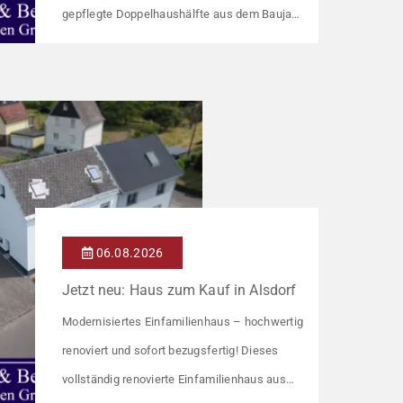
gepflegte Doppelhaushälfte aus dem Baujahr
1918 bietet auf ca. 92 m² Wohnfläche ein
gemütliches Zuhause mit einer angenehmen
Wohnatmosphäre. Die Immobilie befindet
sich in einer guten Wohnlage und eignet sich
ideal für Paare oder kleine Familien. Die
Wohnräume präsentieren sich in einem
gepflegten Zustand. Ein […]
06.08.2026
Jetzt neu: Haus zum Kauf in Alsdorf
Modernisiertes Einfamilienhaus – hochwertig
renoviert und sofort bezugsfertig! Dieses
vollständig renovierte Einfamilienhaus aus