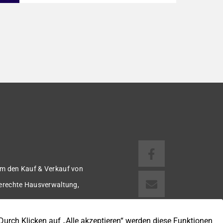
dem Baujahr 1911 bietet auf ca. 124 m²
Wohnfläche ein modernes und gepflegtes
Zuhause mit einer durchdachten
Raumaufteilung. Die Immobilie präsentiert
sich in einem zeitgemäßen Zustand und ist
ideal für alle, die ohne größeren Aufwand
einziehen möchten. Im Zuge der
Renovierungsarbeiten wurde […]
m den Kauf & Verkauf von
gerechte Hausverwaltung,
 u.v.m.