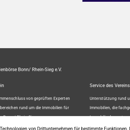
enbörse Bonn/ Rhein-Sieg e.V.
in
Service des Vereins
mmenschluss von geprüften Experten
Unterstützung rund u
bereichen rund um die Immobilien für
Immobilien, die fach
n Bonn / Rhein-Sieg.
Immobilienbewertung