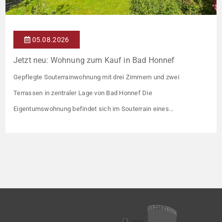
05.08.2026
Jetzt neu: Wohnung zum Kauf in Bad Honnef
Gepflegte Souterrainwohnung mit drei Zimmern und zwei
Terrassen in zentraler Lage von Bad Honnef Die
Eigentumswohnung befindet sich im Souterrain eines
Mehrfamilienhauses mit insgesamt 7 Wohneinheiten. Errichtet
wurde die Immobilie Anfang der 70er Jahre auf einem rund 1.540
m² großen Grundstück. Die Wohnfläche von ca. 104 m² verteilt
sich auf 3 helle und freundliche Zimmer, […]