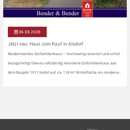
06.08.2026
Jetzt neu: Haus zum Kauf in Alsdorf
Modernisiertes Einfamilienhaus – hochwertig renoviert und sofort
bezugsfertig! Dieses vollständig renovierte Einfamilienhaus aus
dem Baujahr 1911 bietet auf ca. 124 m² Wohnfläche ein modernes
und gepflegtes Zuhause mit einer durchdachten Raumaufteilung.
Die Immobilie präsentiert sich in einem zeitgemäßen Zustand und
ist ideal für alle, die ohne größeren Aufwand einziehen möchten.
Im Zuge der Renovierungsarbeiten wurde […]