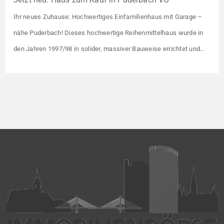
Ihr neues Zuhause: Hochwertiges Einfamilienhaus mit Garage –
nähe Puderbach! Dieses hochwertige Reihenmittelhaus wurde in
den Jahren 1997/98 in solider, massiver Bauweise errichtet und
überzeugt durch seine familienfreundliche Aufteilung sowie ein
angenehmes Wohnumfeld. Gemeinsam mit drei weiteren Häusern
bildet es eine harmonische Einheit auf einem ca. 782 m² großen
Grundstück (keine eigene Grünfläche, aber Terrasse). […]