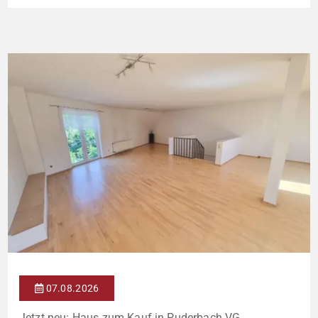
Wertsteigerungshebeln suchen. Die Gesamtkaltmiete liegt aktuell
bei 1.500 € monatlich – das entspricht lediglich rund 6,30 €/m².
Damit liegt das Mietniveau deutlich unter dem ortsüblichen
Vergleichswert, […]
07.08.2026
Jetzt neu: Haus zum Kauf in Puderbach VG