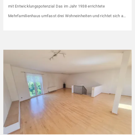
mit Entwicklungspotenzial Das im Jahr 1938 errichtete
Mehrfamilienhaus umfasst drei Wohneinheiten und richtet sich an
Kapitalanleger, die ein solides Bestandsobjekt mit erkennbaren
Wertsteigerungshebeln suchen. Die Gesamtkaltmiete liegt aktuell
bei 1.500 € monatlich – das entspricht lediglich rund 6,30 €/m².
Damit liegt das Mietniveau deutlich unter dem ortsüblichen
Vergleichswert, […]