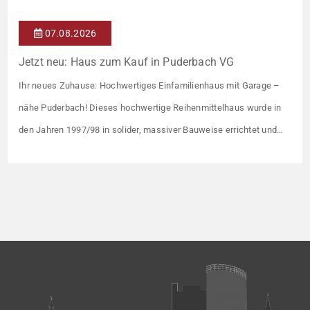
07.08.2026
Jetzt neu: Haus zum Kauf in Puderbach VG
Ihr neues Zuhause: Hochwertiges Einfamilienhaus mit Garage –
nähe Puderbach! Dieses hochwertige Reihenmittelhaus wurde in
den Jahren 1997/98 in solider, massiver Bauweise errichtet und
überzeugt durch seine familienfreundliche Aufteilung sowie ein
angenehmes Wohnumfeld. Gemeinsam mit drei weiteren Häusern
bildet es eine harmonische Einheit auf einem ca. 782 m² großen
Grundstück (keine eigene Grünfläche, aber Terrasse). […]