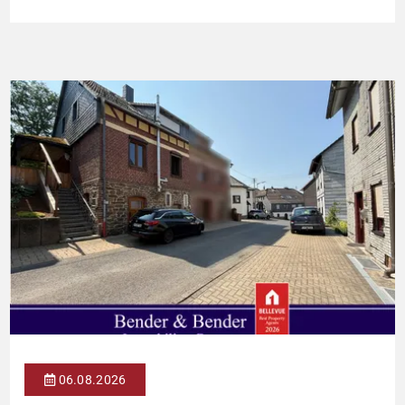
lichtdurchflutete Wohnung überzeugt durch ihre moderne
Raumaufteilung und zahlreiche hochwertige
Ausstattungsmerkmale: Parkettboden in den Wohnräumen
Bodentiefe, dreifach verglaste Fensterfronten Fußbodenheizung
Modern gefliestes Badezimmer mit großem Handtuchheizkörper
Beheizung über eine […]
06.08.2026