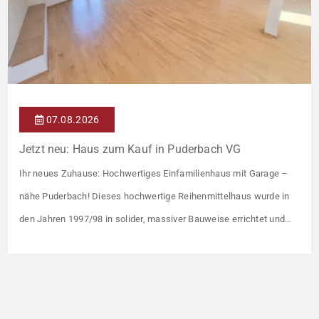
07.08.2026
Jetzt neu: Haus zum Kauf in Puderbach VG
Ihr neues Zuhause: Hochwertiges Einfamilienhaus mit Garage –
nähe Puderbach! Dieses hochwertige Reihenmittelhaus wurde in
den Jahren 1997/98 in solider, massiver Bauweise errichtet und
überzeugt durch seine familienfreundliche Aufteilung sowie ein
angenehmes Wohnumfeld. Gemeinsam mit drei weiteren Häusern
bildet es eine harmonische Einheit auf einem ca. 782 m² großen
Grundstück (keine eigene Grünfläche, aber Terrasse). […]