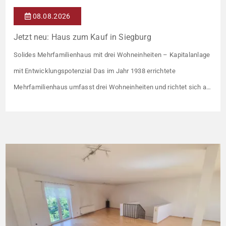
08.08.2026
Jetzt neu: Haus zum Kauf in Siegburg
Solides Mehrfamilienhaus mit drei Wohneinheiten – Kapitalanlage
mit Entwicklungspotenzial Das im Jahr 1938 errichtete
Mehrfamilienhaus umfasst drei Wohneinheiten und richtet sich an
Kapitalanleger, die ein solides Bestandsobjekt mit erkennbaren
Wertsteigerungshebeln suchen. Die Gesamtkaltmiete liegt aktuell
bei 1.500 € monatlich – das entspricht lediglich rund 6,30 €/m².
Damit liegt das Mietniveau deutlich unter dem ortsüblichen
Vergleichswert, […]