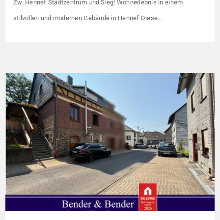
Zw. Hennef Stadtzentrum und Sieg! Wohnerlebnis in einem
stilvollen und modernen Gebäude in Hennef Diese
lichtdurchflutete Wohnung überzeugt durch ihre moderne
Raumaufteilung und zahlreiche hochwertige
Ausstattungsmerkmale: Parkettboden in den Wohnräumen
Bodentiefe, dreifach verglaste Fensterfronten Fußbodenheizung
Modern gefliestes Badezimmer mit großem Handtuchheizkörper
Beheizung über eine […]