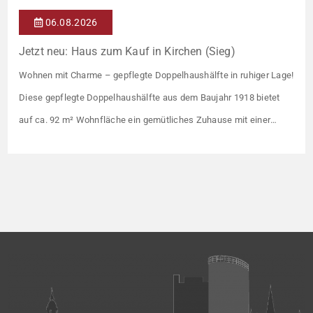
06.08.2026
Jetzt neu: Haus zum Kauf in Kirchen (Sieg)
Wohnen mit Charme – gepflegte Doppelhaushälfte in ruhiger Lage!
Diese gepflegte Doppelhaushälfte aus dem Baujahr 1918 bietet
auf ca. 92 m² Wohnfläche ein gemütliches Zuhause mit einer
angenehmen Wohnatmosphäre. Die Immobilie befindet sich in
einer guten Wohnlage und eignet sich ideal für Paare oder kleine
Familien. Die Wohnräume präsentieren sich in einem gepflegten
Zustand. Ein […]