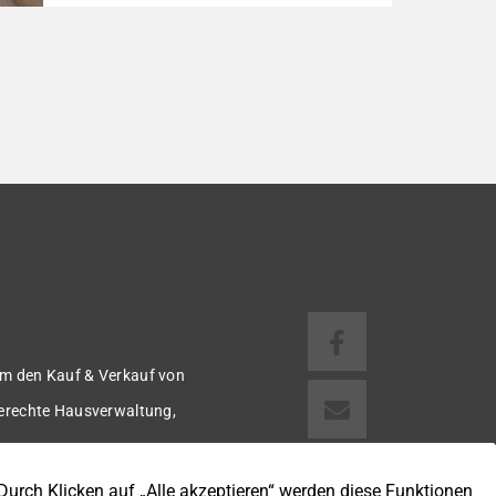
Reihenmittelhaus aus dem Baujahr 1997/98
besticht durch seine robuste
Massivbauweise und seinen Grundriss für
das gemeinsame Familienleben. Das Objekt
ist Teil eines gepflegten Ensembles aus
insgesamt vier Wohneinheiten, die sich ein
rund 782 m² großes Grundstück teilen (keine
eigene Grünfläche, aber Terrasse). Veräußert
[…]
m den Kauf & Verkauf von
gerechte Hausverwaltung,
 u.v.m.