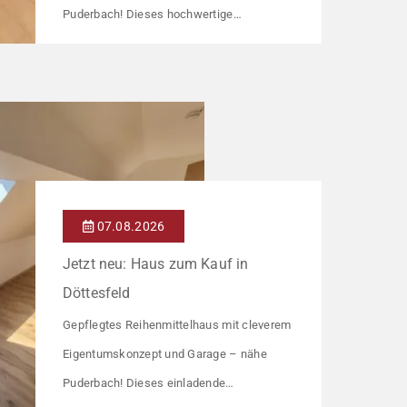
Puderbach! Dieses hochwertige
Reihenmittelhaus wurde in den Jahren
1997/98 in solider, massiver Bauweise
errichtet und überzeugt durch seine
familienfreundliche Aufteilung sowie ein
angenehmes Wohnumfeld. Gemeinsam mit
drei weiteren Häusern bildet es eine
harmonische Einheit auf einem ca. 782 m²
07.08.2026
großen Grundstück (keine eigene Grünfläche,
Jetzt neu: Haus zum Kauf in
aber Terrasse). […]
Döttesfeld
Gepflegtes Reihenmittelhaus mit cleverem
Eigentumskonzept und Garage – nähe
Puderbach! Dieses einladende