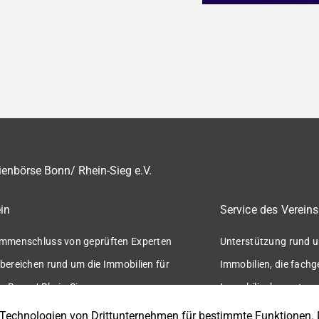
enbörse Bonn/ Rhein-Sieg e.V.
in
Service des Vereins
mmenschluss von geprüften Experten
Unterstützung rund u
bereichen rund um die Immobilien für
Immobilien, die fach
n Bonn / Rhein-Sieg.
Immobilienbewertung