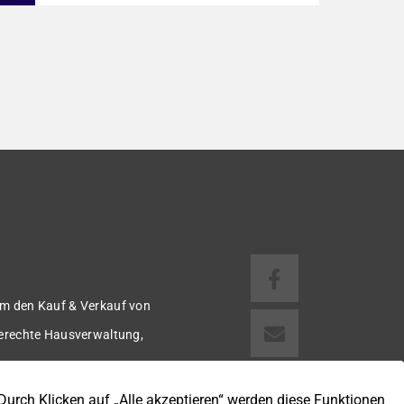
1918 bietet auf ca. 92 m² Wohnfläche ein
gemütliches Zuhause mit einer angenehmen
Wohnatmosphäre. Die Immobilie befindet
sich in einer guten Wohnlage und eignet sich
ideal für Paare oder kleine Familien. Die
Wohnräume präsentieren sich in einem
gepflegten Zustand. Ein […]
m den Kauf & Verkauf von
gerechte Hausverwaltung,
 u.v.m.