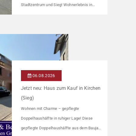
Stadtzentrum und Sieg! Wohnerlebnis in
einem stilvollen und modernen Gebäude in
Hennef Diese lichtdurchflutete Wohnung
überzeugt durch ihre moderne
Raumaufteilung und zahlreiche hochwertige
Ausstattungsmerkmale: Parkettboden in den
Wohnräumen Bodentiefe, dreifach verglaste
Fensterfronten Fußbodenheizung Modern
06.08.2026
gefliestes Badezimmer mit großem
Jetzt neu: Haus zum Kauf in Kirchen
Handtuchheizkörper Beheizung über eine […]
(Sieg)
Wohnen mit Charme – gepflegte
Doppelhaushälfte in ruhiger Lage! Diese
gepflegte Doppelhaushälfte aus dem Baujahr