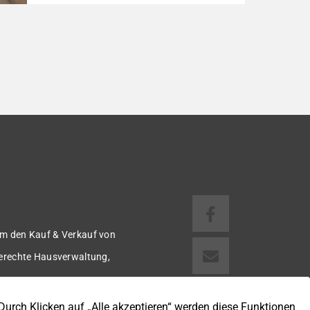
Reihenmittelhaus aus dem Baujahr 1997/98
besticht durch seine robuste
Massivbauweise und seinen Grundriss für
das gemeinsame Familienleben. Das Objekt
ist Teil eines gepflegten Ensembles aus
insgesamt vier Wohneinheiten, die sich ein
rund 782 m² großes Grundstück teilen (keine
eigene Grünfläche, aber Terrasse). Veräußert
[…]
m den Kauf & Verkauf von
gerechte Hausverwaltung,
 u.v.m.