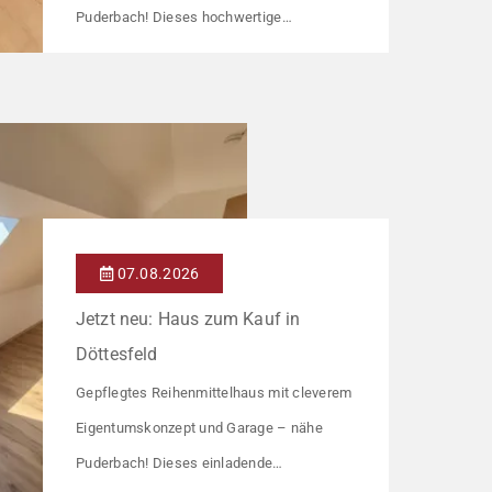
Puderbach! Dieses hochwertige
Reihenmittelhaus wurde in den Jahren
1997/98 in solider, massiver Bauweise
errichtet und überzeugt durch seine
familienfreundliche Aufteilung sowie ein
angenehmes Wohnumfeld. Gemeinsam mit
drei weiteren Häusern bildet es eine
harmonische Einheit auf einem ca. 782 m²
07.08.2026
großen Grundstück (keine eigene Grünfläche,
Jetzt neu: Haus zum Kauf in
aber Terrasse). […]
Döttesfeld
Gepflegtes Reihenmittelhaus mit cleverem
Eigentumskonzept und Garage – nähe
Puderbach! Dieses einladende