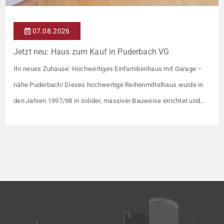
07.08.2026
Jetzt neu: Haus zum Kauf in Puderbach VG
Ihr neues Zuhause: Hochwertiges Einfamilienhaus mit Garage –
nähe Puderbach! Dieses hochwertige Reihenmittelhaus wurde in
den Jahren 1997/98 in solider, massiver Bauweise errichtet und
überzeugt durch seine familienfreundliche Aufteilung sowie ein
angenehmes Wohnumfeld. Gemeinsam mit drei weiteren Häusern
bildet es eine harmonische Einheit auf einem ca. 782 m² großen
Grundstück (keine eigene Grünfläche, aber Terrasse). […]