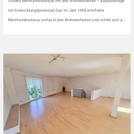
Solides Mehrfamilienhaus mit drei Wohneinheiten – Kapitalanlage
mit Entwicklungspotenzial Das im Jahr 1938 errichtete
Mehrfamilienhaus umfasst drei Wohneinheiten und richtet sich an
Kapitalanleger, die ein solides Bestandsobjekt mit erkennbaren
Wertsteigerungshebeln suchen. Die Gesamtkaltmiete liegt aktuell
bei 1.500 € monatlich – das entspricht lediglich rund 6,30 €/m².
Damit liegt das Mietniveau deutlich unter dem ortsüblichen
Vergleichswert, […]