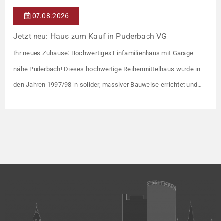
07.08.2026
Jetzt neu: Haus zum Kauf in Puderbach VG
Ihr neues Zuhause: Hochwertiges Einfamilienhaus mit Garage –
nähe Puderbach! Dieses hochwertige Reihenmittelhaus wurde in
den Jahren 1997/98 in solider, massiver Bauweise errichtet und
überzeugt durch seine familienfreundliche Aufteilung sowie ein
angenehmes Wohnumfeld. Gemeinsam mit drei weiteren Häusern
bildet es eine harmonische Einheit auf einem ca. 782 m² großen
Grundstück (keine eigene Grünfläche, aber Terrasse). […]