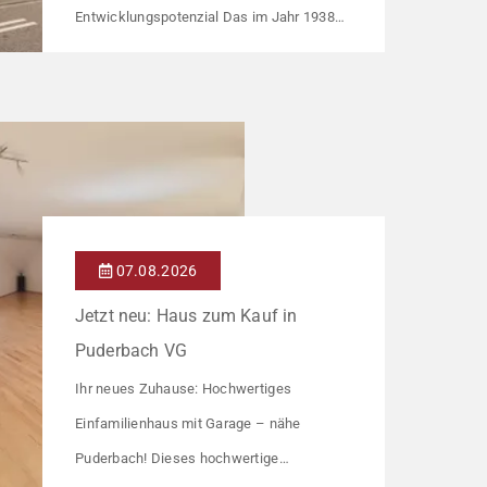
Entwicklungspotenzial Das im Jahr 1938
errichtete Mehrfamilienhaus umfasst drei
Wohneinheiten und richtet sich an
Kapitalanleger, die ein solides
Bestandsobjekt mit erkennbaren
Wertsteigerungshebeln suchen. Die
Gesamtkaltmiete liegt aktuell bei 1.500 €
monatlich – das entspricht lediglich rund 6,30
07.08.2026
€/m². Damit liegt das Mietniveau deutlich
Jetzt neu: Haus zum Kauf in
unter dem ortsüblichen Vergleichswert, […]
Puderbach VG
Ihr neues Zuhause: Hochwertiges
Einfamilienhaus mit Garage – nähe
Puderbach! Dieses hochwertige