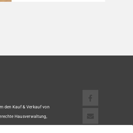
Reihenmittelhaus wurde in den Jahren
1997/98 in solider, massiver Bauweise
errichtet und überzeugt durch seine
familienfreundliche Aufteilung sowie ein
angenehmes Wohnumfeld. Gemeinsam mit
drei weiteren Häusern bildet es eine
harmonische Einheit auf einem ca. 782 m²
großen Grundstück (keine eigene Grünfläche,
aber Terrasse). […]
m den Kauf & Verkauf von
gerechte Hausverwaltung,
 u.v.m.