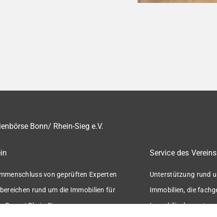
enbörse Bonn/ Rhein-Sieg e.V.
in
Service des Vereins
mmenschluss von geprüften Experten
Unterstützung rund u
bereichen rund um die Immobilien für
Immobilien, die fach
n Bonn / Rhein-Sieg.
Immobilienbewertung