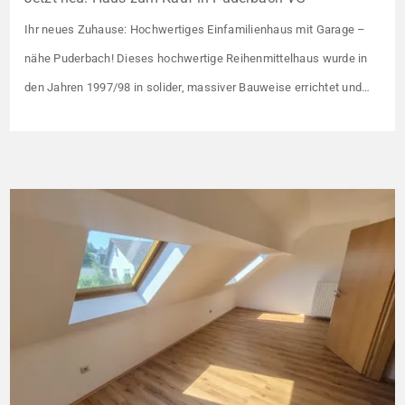
Ihr neues Zuhause: Hochwertiges Einfamilienhaus mit Garage –
nähe Puderbach! Dieses hochwertige Reihenmittelhaus wurde in
den Jahren 1997/98 in solider, massiver Bauweise errichtet und
überzeugt durch seine familienfreundliche Aufteilung sowie ein
angenehmes Wohnumfeld. Gemeinsam mit drei weiteren Häusern
bildet es eine harmonische Einheit auf einem ca. 782 m² großen
Grundstück (keine eigene Grünfläche, aber Terrasse). […]