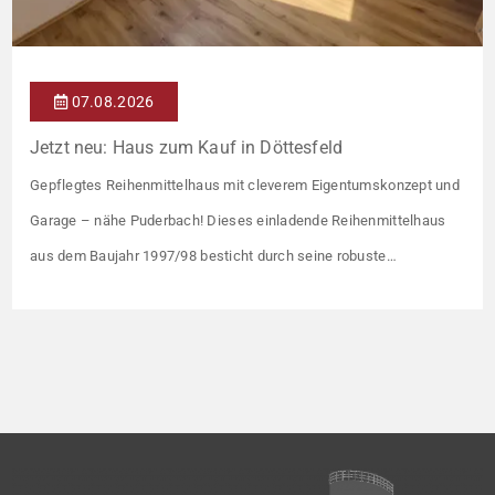
07.08.2026
Jetzt neu: Haus zum Kauf in Döttesfeld
Gepflegtes Reihenmittelhaus mit cleverem Eigentumskonzept und
Garage – nähe Puderbach! Dieses einladende Reihenmittelhaus
aus dem Baujahr 1997/98 besticht durch seine robuste
Massivbauweise und seinen Grundriss für das gemeinsame
Familienleben. Das Objekt ist Teil eines gepflegten Ensembles aus
insgesamt vier Wohneinheiten, die sich ein rund 782 m² großes
Grundstück teilen (keine eigene Grünfläche, aber Terrasse).
Veräußert […]