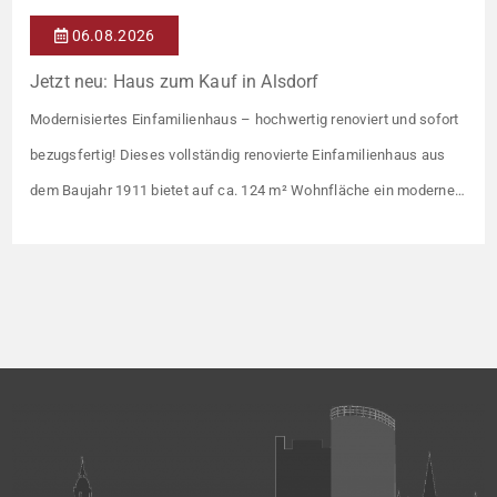
06.08.2026
Jetzt neu: Haus zum Kauf in Alsdorf
Modernisiertes Einfamilienhaus – hochwertig renoviert und sofort
bezugsfertig! Dieses vollständig renovierte Einfamilienhaus aus
dem Baujahr 1911 bietet auf ca. 124 m² Wohnfläche ein modernes
und gepflegtes Zuhause mit einer durchdachten Raumaufteilung.
Die Immobilie präsentiert sich in einem zeitgemäßen Zustand und
ist ideal für alle, die ohne größeren Aufwand einziehen möchten.
Im Zuge der Renovierungsarbeiten wurde […]