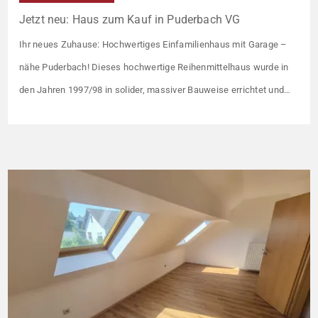
Jetzt neu: Haus zum Kauf in Puderbach VG
Ihr neues Zuhause: Hochwertiges Einfamilienhaus mit Garage –
nähe Puderbach! Dieses hochwertige Reihenmittelhaus wurde in
den Jahren 1997/98 in solider, massiver Bauweise errichtet und
überzeugt durch seine familienfreundliche Aufteilung sowie ein
angenehmes Wohnumfeld. Gemeinsam mit drei weiteren Häusern
bildet es eine harmonische Einheit auf einem ca. 782 m² großen
Grundstück (keine eigene Grünfläche, aber Terrasse). […]