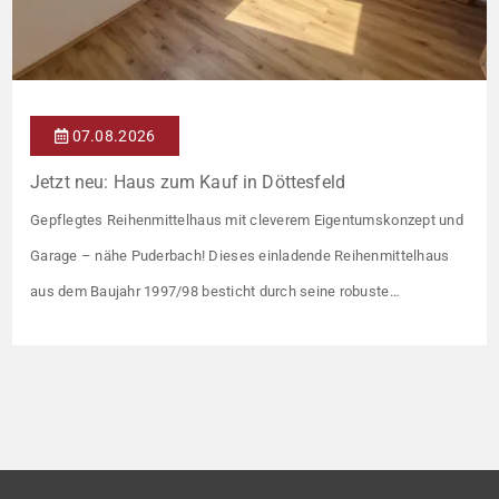
07.08.2026
Jetzt neu: Haus zum Kauf in Döttesfeld
Gepflegtes Reihenmittelhaus mit cleverem Eigentumskonzept und
Garage – nähe Puderbach! Dieses einladende Reihenmittelhaus
aus dem Baujahr 1997/98 besticht durch seine robuste
Massivbauweise und seinen Grundriss für das gemeinsame
Familienleben. Das Objekt ist Teil eines gepflegten Ensembles aus
insgesamt vier Wohneinheiten, die sich ein rund 782 m² großes
Grundstück teilen (keine eigene Grünfläche, aber Terrasse).
Veräußert […]