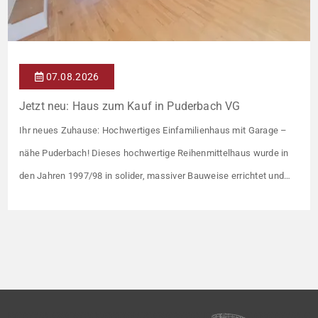
07.08.2026
Jetzt neu: Haus zum Kauf in Puderbach VG
Ihr neues Zuhause: Hochwertiges Einfamilienhaus mit Garage –
nähe Puderbach! Dieses hochwertige Reihenmittelhaus wurde in
den Jahren 1997/98 in solider, massiver Bauweise errichtet und
überzeugt durch seine familienfreundliche Aufteilung sowie ein
angenehmes Wohnumfeld. Gemeinsam mit drei weiteren Häusern
bildet es eine harmonische Einheit auf einem ca. 782 m² großen
Grundstück (keine eigene Grünfläche, aber Terrasse). […]