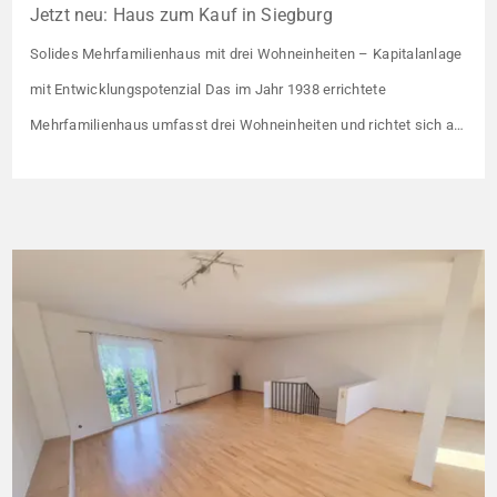
Jetzt neu: Haus zum Kauf in Siegburg
Solides Mehrfamilienhaus mit drei Wohneinheiten – Kapitalanlage
mit Entwicklungspotenzial Das im Jahr 1938 errichtete
Mehrfamilienhaus umfasst drei Wohneinheiten und richtet sich an
Kapitalanleger, die ein solides Bestandsobjekt mit erkennbaren
Wertsteigerungshebeln suchen. Die Gesamtkaltmiete liegt aktuell
bei 1.500 € monatlich – das entspricht lediglich rund 6,30 €/m².
Damit liegt das Mietniveau deutlich unter dem ortsüblichen
Vergleichswert, […]