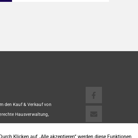
dem Baujahr 1911 bietet auf ca. 124 m²
Wohnfläche ein modernes und gepflegtes
Zuhause mit einer durchdachten
Raumaufteilung. Die Immobilie präsentiert
sich in einem zeitgemäßen Zustand und ist
ideal für alle, die ohne größeren Aufwand
einziehen möchten. Im Zuge der
Renovierungsarbeiten wurde […]
m den Kauf & Verkauf von
gerechte Hausverwaltung,
 u.v.m.