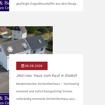
gepflegte Doppelhaushälfte aus dem Baujahr
1918 bietet auf ca. 92 m² Wohnfläche ein
gemütliches Zuhause mit einer angenehmen
Wohnatmosphäre. Die Immobilie befindet
sich in einer guten Wohnlage und eignet sich
ideal für Paare oder kleine Familien. Die
Wohnräume präsentieren sich in einem
gepflegten Zustand. Ein […]
06.08.2026
Jetzt neu: Haus zum Kauf in Alsdorf
Modernisiertes Einfamilienhaus – hochwertig
renoviert und sofort bezugsfertig! Dieses
vollständig renovierte Einfamilienhaus aus