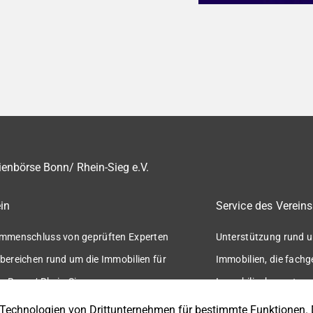
enbörse Bonn/ Rhein-Sieg e.V.
in
Service des Vereins
mmenschluss von geprüften Experten
Unterstützung rund u
bereichen rund um die Immobilien für
Immobilien, die fach
n Bonn / Rhein-Sieg.
Immobilienbewertung