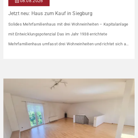
08.08.2026
Jetzt neu: Haus zum Kauf in Siegburg
Solides Mehrfamilienhaus mit drei Wohneinheiten – Kapitalanlage
mit Entwicklungspotenzial Das im Jahr 1938 errichtete
Mehrfamilienhaus umfasst drei Wohneinheiten und richtet sich an
Kapitalanleger, die ein solides Bestandsobjekt mit erkennbaren
Wertsteigerungshebeln suchen. Die Gesamtkaltmiete liegt aktuell
bei 1.500 € monatlich – das entspricht lediglich rund 6,30 €/m².
Damit liegt das Mietniveau deutlich unter dem ortsüblichen
Vergleichswert, […]