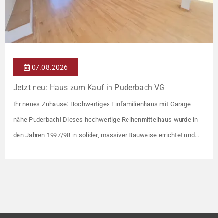
07.08.2026
Jetzt neu: Haus zum Kauf in Puderbach VG
Ihr neues Zuhause: Hochwertiges Einfamilienhaus mit Garage –
nähe Puderbach! Dieses hochwertige Reihenmittelhaus wurde in
den Jahren 1997/98 in solider, massiver Bauweise errichtet und
überzeugt durch seine familienfreundliche Aufteilung sowie ein
angenehmes Wohnumfeld. Gemeinsam mit drei weiteren Häusern
bildet es eine harmonische Einheit auf einem ca. 782 m² großen
Grundstück (keine eigene Grünfläche, aber Terrasse). […]