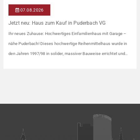
07.08.2026
Jetzt neu: Haus zum Kauf in Puderbach VG
Ihr neues Zuhause: Hochwertiges Einfamilienhaus mit Garage –
nähe Puderbach! Dieses hochwertige Reihenmittelhaus wurde in
den Jahren 1997/98 in solider, massiver Bauweise errichtet und
überzeugt durch seine familienfreundliche Aufteilung sowie ein
angenehmes Wohnumfeld. Gemeinsam mit drei weiteren Häusern
bildet es eine harmonische Einheit auf einem ca. 782 m² großen
Grundstück (keine eigene Grünfläche, aber Terrasse). […]