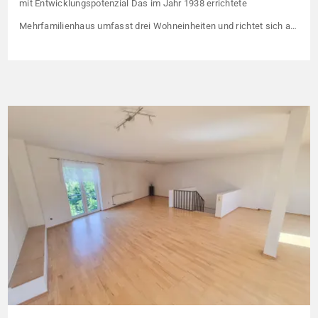
mit Entwicklungspotenzial Das im Jahr 1938 errichtete
Mehrfamilienhaus umfasst drei Wohneinheiten und richtet sich an
Kapitalanleger, die ein solides Bestandsobjekt mit erkennbaren
Wertsteigerungshebeln suchen. Die Gesamtkaltmiete liegt aktuell
bei 1.500 € monatlich – das entspricht lediglich rund 6,30 €/m².
Damit liegt das Mietniveau deutlich unter dem ortsüblichen
Vergleichswert, […]