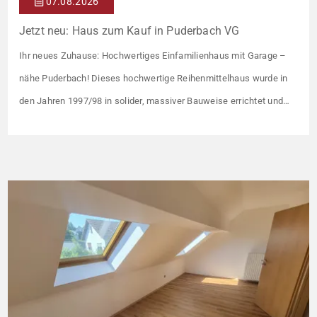
07.08.2026
Jetzt neu: Haus zum Kauf in Puderbach VG
Ihr neues Zuhause: Hochwertiges Einfamilienhaus mit Garage –
nähe Puderbach! Dieses hochwertige Reihenmittelhaus wurde in
den Jahren 1997/98 in solider, massiver Bauweise errichtet und
überzeugt durch seine familienfreundliche Aufteilung sowie ein
angenehmes Wohnumfeld. Gemeinsam mit drei weiteren Häusern
bildet es eine harmonische Einheit auf einem ca. 782 m² großen
Grundstück (keine eigene Grünfläche, aber Terrasse). […]