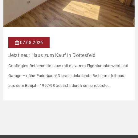
07.08.2026
Jetzt neu: Haus zum Kauf in Döttesfeld
Gepflegtes Reihenmittelhaus mit cleverem Eigentumskonzept und
Garage – nähe Puderbach! Dieses einladende Reihenmittelhaus
aus dem Baujahr 1997/98 besticht durch seine robuste
Massivbauweise und seinen Grundriss für das gemeinsame
Familienleben. Das Objekt ist Teil eines gepflegten Ensembles aus
insgesamt vier Wohneinheiten, die sich ein rund 782 m² großes
Grundstück teilen (keine eigene Grünfläche, aber Terrasse).
Veräußert […]