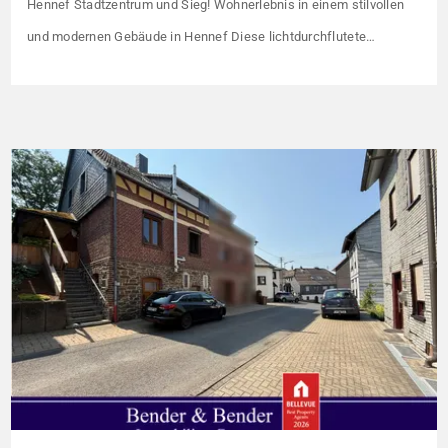
Hennef Stadtzentrum und Sieg! Wohnerlebnis in einem stilvollen
und modernen Gebäude in Hennef Diese lichtdurchflutete
Wohnung überzeugt durch ihre moderne Raumaufteilung und
zahlreiche hochwertige Ausstattungsmerkmale: Parkettboden in
den Wohnräumen Bodentiefe, dreifach verglaste Fensterfronten
Fußbodenheizung Modern gefliestes Badezimmer mit großem
Handtuchheizkörper Beheizung über eine energieeffiziente Luft-
Wasser-Wärmepumpe Die […]