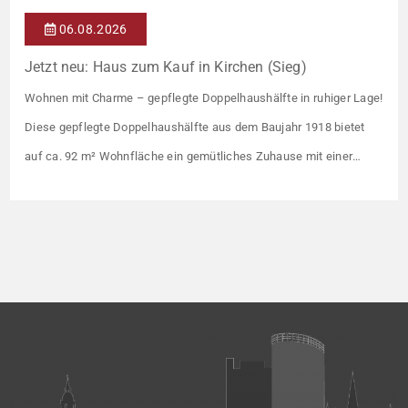
06.08.2026
Jetzt neu: Haus zum Kauf in Kirchen (Sieg)
Wohnen mit Charme – gepflegte Doppelhaushälfte in ruhiger Lage!
Diese gepflegte Doppelhaushälfte aus dem Baujahr 1918 bietet
auf ca. 92 m² Wohnfläche ein gemütliches Zuhause mit einer
angenehmen Wohnatmosphäre. Die Immobilie befindet sich in
einer guten Wohnlage und eignet sich ideal für Paare oder kleine
Familien. Die Wohnräume präsentieren sich in einem gepflegten
Zustand. Ein […]