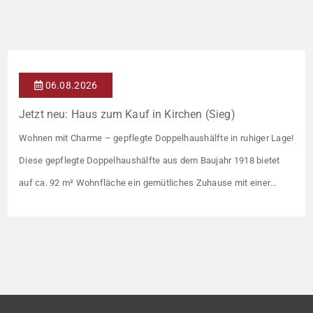
06.08.2026
Jetzt neu: Haus zum Kauf in Kirchen (Sieg)
Wohnen mit Charme – gepflegte Doppelhaushälfte in ruhiger Lage!
Diese gepflegte Doppelhaushälfte aus dem Baujahr 1918 bietet
auf ca. 92 m² Wohnfläche ein gemütliches Zuhause mit einer
angenehmen Wohnatmosphäre. Die Immobilie befindet sich in
einer guten Wohnlage und eignet sich ideal für Paare oder kleine
Familien. Die Wohnräume präsentieren sich in einem gepflegten
Zustand. Ein […]