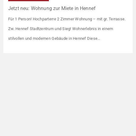
Jetzt neu: Wohnung zur Miete in Hennef
Für 1 Person! Hochparterre 2 Zimmer Wohnung – mit gr. Terrasse.
Zw. Hennef Stadtzentrum und Sieg! Wohnerlebnis in einem
stilvollen und modernen Gebäude in Hennef Diese
lichtdurchflutete Wohnung überzeugt durch ihre moderne
Raumaufteilung und zahlreiche hochwertige
Ausstattungsmerkmale: Parkettboden in den Wohnräumen
Bodentiefe, dreifach verglaste Fensterfronten Fußbodenheizung
Modern gefliestes Badezimmer mit großem Handtuchheizkörper
Beheizung über eine […]