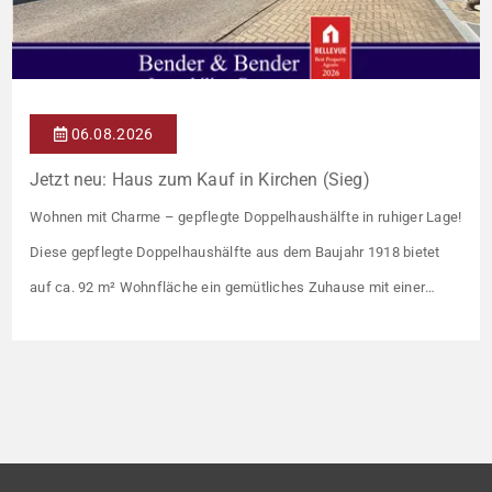
06.08.2026
Jetzt neu: Haus zum Kauf in Kirchen (Sieg)
Wohnen mit Charme – gepflegte Doppelhaushälfte in ruhiger Lage!
Diese gepflegte Doppelhaushälfte aus dem Baujahr 1918 bietet
auf ca. 92 m² Wohnfläche ein gemütliches Zuhause mit einer
angenehmen Wohnatmosphäre. Die Immobilie befindet sich in
einer guten Wohnlage und eignet sich ideal für Paare oder kleine
Familien. Die Wohnräume präsentieren sich in einem gepflegten
Zustand. Ein […]