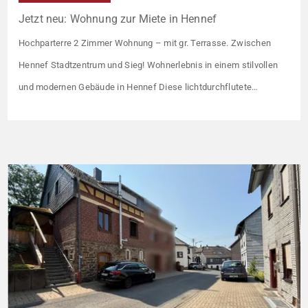
Jetzt neu: Wohnung zur Miete in Hennef
Hochparterre 2 Zimmer Wohnung – mit gr. Terrasse. Zwischen
Hennef Stadtzentrum und Sieg! Wohnerlebnis in einem stilvollen
und modernen Gebäude in Hennef Diese lichtdurchflutete
Wohnung überzeugt durch ihre moderne Raumaufteilung und
zahlreiche hochwertige Ausstattungsmerkmale: Parkettboden in
den Wohnräumen Bodentiefe, dreifach verglaste Fensterfronten
Fußbodenheizung Modern gefliestes Badezimmer mit großem
Handtuchheizkörper Beheizung über eine energieeffiziente Luft-
Wasser-Wärmepumpe Die […]