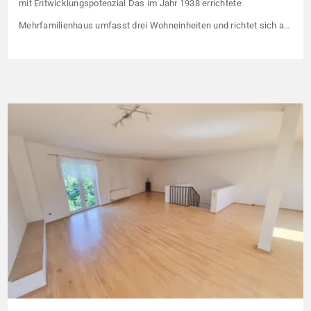
mit Entwicklungspotenzial Das im Jahr 1938 errichtete
Mehrfamilienhaus umfasst drei Wohneinheiten und richtet sich an
Kapitalanleger, die ein solides Bestandsobjekt mit erkennbaren
Wertsteigerungshebeln suchen. Die Gesamtkaltmiete liegt aktuell
bei 1.500 € monatlich – das entspricht lediglich rund 6,30 €/m².
Damit liegt das Mietniveau deutlich unter dem ortsüblichen
Vergleichswert, […]