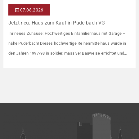
07.08.2026
Jetzt neu: Haus zum Kauf in Puderbach VG
Ihr neues Zuhause: Hochwertiges Einfamilienhaus mit Garage –
nähe Puderbach! Dieses hochwertige Reihenmittelhaus wurde in
den Jahren 1997/98 in solider, massiver Bauweise errichtet und
überzeugt durch seine familienfreundliche Aufteilung sowie ein
angenehmes Wohnumfeld. Gemeinsam mit drei weiteren Häusern
bildet es eine harmonische Einheit auf einem ca. 782 m² großen
Grundstück (keine eigene Grünfläche, aber Terrasse). […]