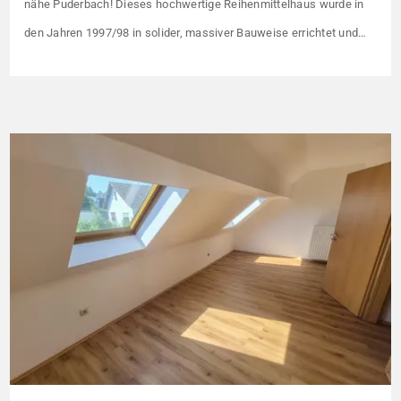
nähe Puderbach! Dieses hochwertige Reihenmittelhaus wurde in
den Jahren 1997/98 in solider, massiver Bauweise errichtet und
überzeugt durch seine familienfreundliche Aufteilung sowie ein
angenehmes Wohnumfeld. Gemeinsam mit drei weiteren Häusern
bildet es eine harmonische Einheit auf einem ca. 782 m² großen
Grundstück (keine eigene Grünfläche, aber Terrasse). […]