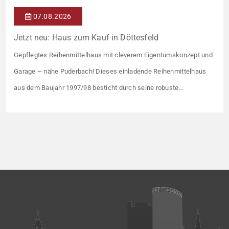
07.08.2026
Jetzt neu: Haus zum Kauf in Döttesfeld
Gepflegtes Reihenmittelhaus mit cleverem Eigentumskonzept und
Garage – nähe Puderbach! Dieses einladende Reihenmittelhaus
aus dem Baujahr 1997/98 besticht durch seine robuste
Massivbauweise und seinen Grundriss für das gemeinsame
Familienleben. Das Objekt ist Teil eines gepflegten Ensembles aus
insgesamt vier Wohneinheiten, die sich ein rund 782 m² großes
Grundstück teilen (keine eigene Grünfläche, aber Terrasse).
Veräußert […]