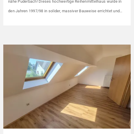
nähe Puderbach! Dieses hochwertige Reihenmittelhaus wurde in
den Jahren 1997/98 in solider, massiver Bauweise errichtet und
überzeugt durch seine familienfreundliche Aufteilung sowie ein
angenehmes Wohnumfeld. Gemeinsam mit drei weiteren Häusern
bildet es eine harmonische Einheit auf einem ca. 782 m² großen
Grundstück (keine eigene Grünfläche, aber Terrasse). […]