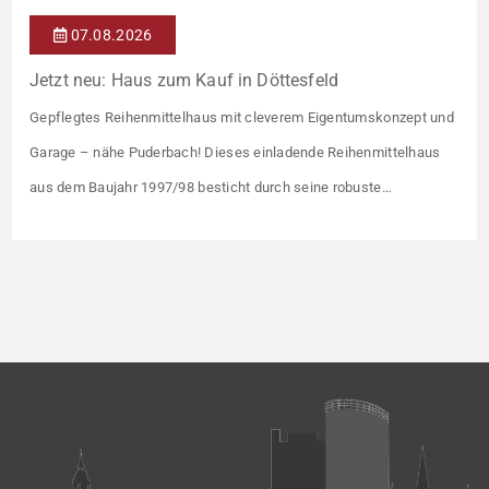
07.08.2026
Jetzt neu: Haus zum Kauf in Döttesfeld
Gepflegtes Reihenmittelhaus mit cleverem Eigentumskonzept und
Garage – nähe Puderbach! Dieses einladende Reihenmittelhaus
aus dem Baujahr 1997/98 besticht durch seine robuste
Massivbauweise und seinen Grundriss für das gemeinsame
Familienleben. Das Objekt ist Teil eines gepflegten Ensembles aus
insgesamt vier Wohneinheiten, die sich ein rund 782 m² großes
Grundstück teilen (keine eigene Grünfläche, aber Terrasse).
Veräußert […]