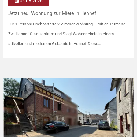
06.08.2026
Jetzt neu: Wohnung zur Miete in Hennef
Für 1 Person! Hochparterre 2 Zimmer Wohnung – mit gr. Terrasse.
Zw. Hennef Stadtzentrum und Sieg! Wohnerlebnis in einem
stilvollen und modernen Gebäude in Hennef Diese
lichtdurchflutete Wohnung überzeugt durch ihre moderne
Raumaufteilung und zahlreiche hochwertige
Ausstattungsmerkmale: Parkettboden in den Wohnräumen
Bodentiefe, dreifach verglaste Fensterfronten Fußbodenheizung
Modern gefliestes Badezimmer mit großem Handtuchheizkörper
Beheizung über eine […]