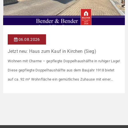
06.08.2026
Jetzt neu: Haus zum Kauf in Kirchen (Sieg)
Wohnen mit Charme – gepflegte Doppelhaushälfte in ruhiger Lage!
Diese gepflegte Doppelhaushälfte aus dem Baujahr 1918 bietet
auf ca. 92 m² Wohnfläche ein gemütliches Zuhause mit einer
angenehmen Wohnatmosphäre. Die Immobilie befindet sich in
einer guten Wohnlage und eignet sich ideal für Paare oder kleine
Familien. Die Wohnräume präsentieren sich in einem gepflegten
Zustand. Ein […]