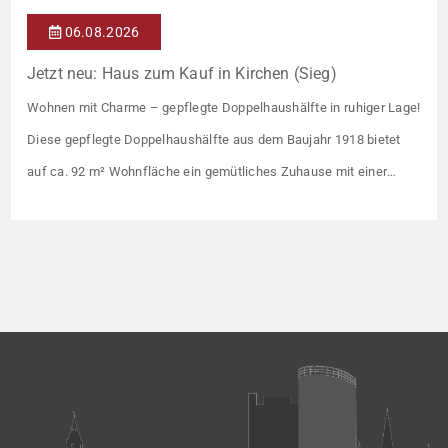
06.08.2026
Jetzt neu: Haus zum Kauf in Kirchen (Sieg)
Wohnen mit Charme – gepflegte Doppelhaushälfte in ruhiger Lage!
Diese gepflegte Doppelhaushälfte aus dem Baujahr 1918 bietet
auf ca. 92 m² Wohnfläche ein gemütliches Zuhause mit einer
angenehmen Wohnatmosphäre. Die Immobilie befindet sich in
einer guten Wohnlage und eignet sich ideal für Paare oder kleine
Familien. Die Wohnräume präsentieren sich in einem gepflegten
Zustand. Ein […]