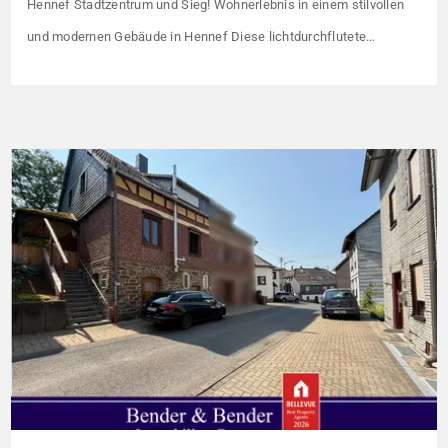
Hennef Stadtzentrum und Sieg! Wohnerlebnis in einem stilvollen
und modernen Gebäude in Hennef Diese lichtdurchflutete
Wohnung überzeugt durch ihre moderne Raumaufteilung und
zahlreiche hochwertige Ausstattungsmerkmale: Parkettboden in
den Wohnräumen Bodentiefe, dreifach verglaste Fensterfronten
Fußbodenheizung Modern gefliestes Badezimmer mit großem
Handtuchheizkörper Beheizung über eine energieeffiziente Luft-
Wasser-Wärmepumpe Die […]