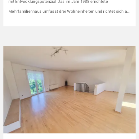
mit Entwicklungspotenzial Das im Jahr 1938 errichtete
Mehrfamilienhaus umfasst drei Wohneinheiten und richtet sich an
Kapitalanleger, die ein solides Bestandsobjekt mit erkennbaren
Wertsteigerungshebeln suchen. Die Gesamtkaltmiete liegt aktuell
bei 1.500 € monatlich – das entspricht lediglich rund 6,30 €/m².
Damit liegt das Mietniveau deutlich unter dem ortsüblichen
Vergleichswert, […]