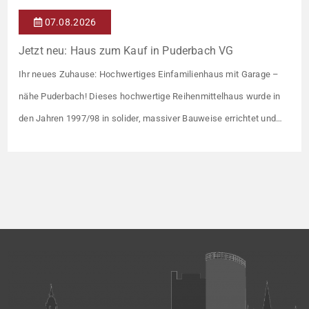
07.08.2026
Jetzt neu: Haus zum Kauf in Puderbach VG
Ihr neues Zuhause: Hochwertiges Einfamilienhaus mit Garage –
nähe Puderbach! Dieses hochwertige Reihenmittelhaus wurde in
den Jahren 1997/98 in solider, massiver Bauweise errichtet und
überzeugt durch seine familienfreundliche Aufteilung sowie ein
angenehmes Wohnumfeld. Gemeinsam mit drei weiteren Häusern
bildet es eine harmonische Einheit auf einem ca. 782 m² großen
Grundstück (keine eigene Grünfläche, aber Terrasse). […]