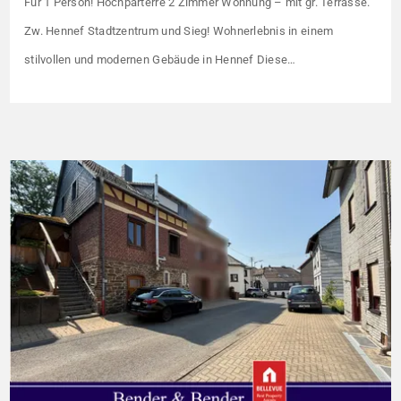
Für 1 Person! Hochparterre 2 Zimmer Wohnung – mit gr. Terrasse.
Zw. Hennef Stadtzentrum und Sieg! Wohnerlebnis in einem
stilvollen und modernen Gebäude in Hennef Diese
lichtdurchflutete Wohnung überzeugt durch ihre moderne
Raumaufteilung und zahlreiche hochwertige
Ausstattungsmerkmale: Parkettboden in den Wohnräumen
Bodentiefe, dreifach verglaste Fensterfronten Fußbodenheizung
Modern gefliestes Badezimmer mit großem Handtuchheizkörper
Beheizung über eine […]