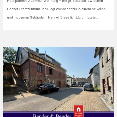
Hochparterre 2 Zimmer Wohnung – mit gr. Terrasse. Zwischen
Hennef Stadtzentrum und Sieg! Wohnerlebnis in einem stilvollen
und modernen Gebäude in Hennef Diese lichtdurchflutete
Wohnung überzeugt durch ihre moderne Raumaufteilung und
zahlreiche hochwertige Ausstattungsmerkmale: Parkettboden in
den Wohnräumen Bodentiefe, dreifach verglaste Fensterfronten
Fußbodenheizung Modern gefliestes Badezimmer mit großem
Handtuchheizkörper Beheizung über eine energieeffiziente Luft-
Wasser-Wärmepumpe Die […]