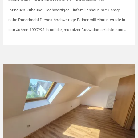
Ihr neues Zuhause: Hochwertiges Einfamilienhaus mit Garage –
nähe Puderbach! Dieses hochwertige Reihenmittelhaus wurde in
den Jahren 1997/98 in solider, massiver Bauweise errichtet und
überzeugt durch seine familienfreundliche Aufteilung sowie ein
angenehmes Wohnumfeld. Gemeinsam mit drei weiteren Häusern
bildet es eine harmonische Einheit auf einem ca. 782 m² großen
Grundstück (keine eigene Grünfläche, aber Terrasse). […]