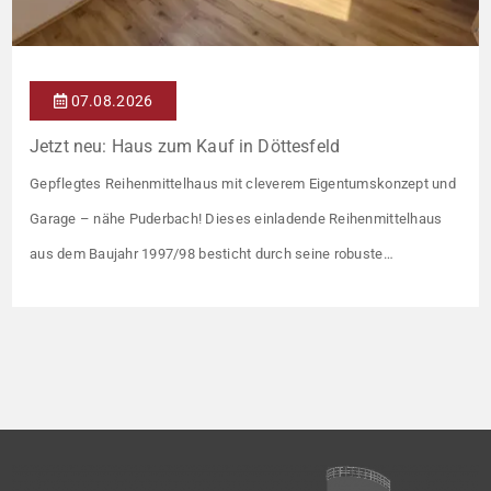
07.08.2026
Jetzt neu: Haus zum Kauf in Döttesfeld
Gepflegtes Reihenmittelhaus mit cleverem Eigentumskonzept und
Garage – nähe Puderbach! Dieses einladende Reihenmittelhaus
aus dem Baujahr 1997/98 besticht durch seine robuste
Massivbauweise und seinen Grundriss für das gemeinsame
Familienleben. Das Objekt ist Teil eines gepflegten Ensembles aus
insgesamt vier Wohneinheiten, die sich ein rund 782 m² großes
Grundstück teilen (keine eigene Grünfläche, aber Terrasse).
Veräußert […]