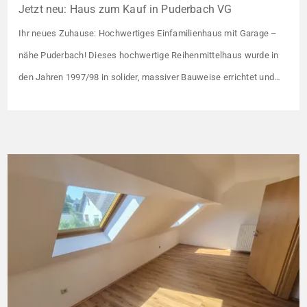
Jetzt neu: Haus zum Kauf in Puderbach VG
Ihr neues Zuhause: Hochwertiges Einfamilienhaus mit Garage –
nähe Puderbach! Dieses hochwertige Reihenmittelhaus wurde in
den Jahren 1997/98 in solider, massiver Bauweise errichtet und
überzeugt durch seine familienfreundliche Aufteilung sowie ein
angenehmes Wohnumfeld. Gemeinsam mit drei weiteren Häusern
bildet es eine harmonische Einheit auf einem ca. 782 m² großen
Grundstück (keine eigene Grünfläche, aber Terrasse). […]