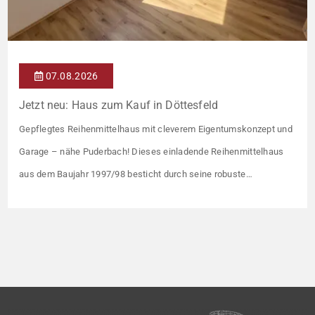
07.08.2026
Jetzt neu: Haus zum Kauf in Döttesfeld
Gepflegtes Reihenmittelhaus mit cleverem Eigentumskonzept und
Garage – nähe Puderbach! Dieses einladende Reihenmittelhaus
aus dem Baujahr 1997/98 besticht durch seine robuste
Massivbauweise und seinen Grundriss für das gemeinsame
Familienleben. Das Objekt ist Teil eines gepflegten Ensembles aus
insgesamt vier Wohneinheiten, die sich ein rund 782 m² großes
Grundstück teilen (keine eigene Grünfläche, aber Terrasse).
Veräußert […]