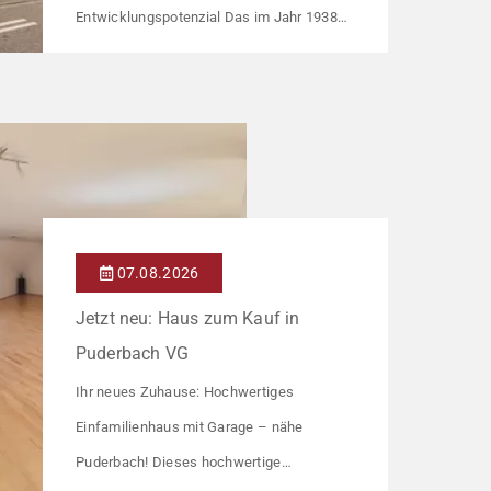
Entwicklungspotenzial Das im Jahr 1938
errichtete Mehrfamilienhaus umfasst drei
Wohneinheiten und richtet sich an
Kapitalanleger, die ein solides
Bestandsobjekt mit erkennbaren
Wertsteigerungshebeln suchen. Die
Gesamtkaltmiete liegt aktuell bei 1.500 €
monatlich – das entspricht lediglich rund 6,30
07.08.2026
€/m². Damit liegt das Mietniveau deutlich
Jetzt neu: Haus zum Kauf in
unter dem ortsüblichen Vergleichswert, […]
Puderbach VG
Ihr neues Zuhause: Hochwertiges
Einfamilienhaus mit Garage – nähe
Puderbach! Dieses hochwertige