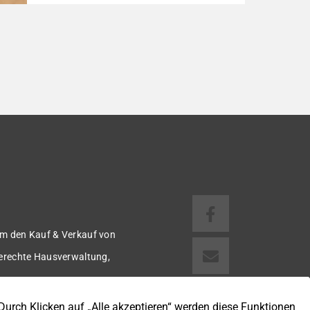
Reihenmittelhaus wurde in den Jahren
1997/98 in solider, massiver Bauweise
errichtet und überzeugt durch seine
familienfreundliche Aufteilung sowie ein
angenehmes Wohnumfeld. Gemeinsam mit
drei weiteren Häusern bildet es eine
harmonische Einheit auf einem ca. 782 m²
großen Grundstück (keine eigene Grünfläche,
aber Terrasse). […]
m den Kauf & Verkauf von
gerechte Hausverwaltung,
 u.v.m.