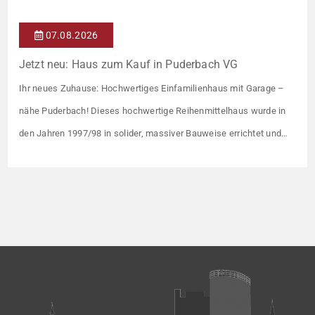
07.08.2026
Jetzt neu: Haus zum Kauf in Puderbach VG
Ihr neues Zuhause: Hochwertiges Einfamilienhaus mit Garage –
nähe Puderbach! Dieses hochwertige Reihenmittelhaus wurde in
den Jahren 1997/98 in solider, massiver Bauweise errichtet und
überzeugt durch seine familienfreundliche Aufteilung sowie ein
angenehmes Wohnumfeld. Gemeinsam mit drei weiteren Häusern
bildet es eine harmonische Einheit auf einem ca. 782 m² großen
Grundstück (keine eigene Grünfläche, aber Terrasse). […]