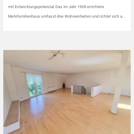
mit Entwicklungspotenzial Das im Jahr 1938 errichtete
Mehrfamilienhaus umfasst drei Wohneinheiten und richtet sich an
Kapitalanleger, die ein solides Bestandsobjekt mit erkennbaren
Wertsteigerungshebeln suchen. Die Gesamtkaltmiete liegt aktuell
bei 1.500 € monatlich – das entspricht lediglich rund 6,30 €/m².
Damit liegt das Mietniveau deutlich unter dem ortsüblichen
Vergleichswert, […]