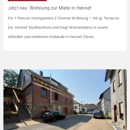
Jetzt neu: Wohnung zur Miete in Hennef
Für 1 Person! Hochparterre 2 Zimmer Wohnung – mit gr. Terrasse.
Zw. Hennef Stadtzentrum und Sieg! Wohnerlebnis in einem
stilvollen und modernen Gebäude in Hennef Diese
lichtdurchflutete Wohnung überzeugt durch ihre moderne
Raumaufteilung und zahlreiche hochwertige
Ausstattungsmerkmale: Parkettboden in den Wohnräumen
Bodentiefe, dreifach verglaste Fensterfronten Fußbodenheizung
Modern gefliestes Badezimmer mit großem Handtuchheizkörper
Beheizung über eine […]