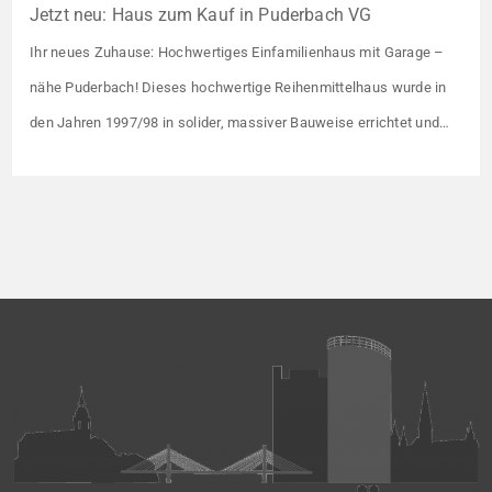
Jetzt neu: Haus zum Kauf in Puderbach VG
Ihr neues Zuhause: Hochwertiges Einfamilienhaus mit Garage –
nähe Puderbach! Dieses hochwertige Reihenmittelhaus wurde in
den Jahren 1997/98 in solider, massiver Bauweise errichtet und
überzeugt durch seine familienfreundliche Aufteilung sowie ein
angenehmes Wohnumfeld. Gemeinsam mit drei weiteren Häusern
bildet es eine harmonische Einheit auf einem ca. 782 m² großen
Grundstück (keine eigene Grünfläche, aber Terrasse). […]