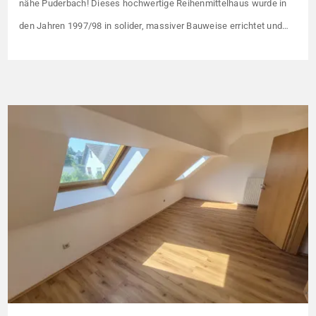
nähe Puderbach! Dieses hochwertige Reihenmittelhaus wurde in
den Jahren 1997/98 in solider, massiver Bauweise errichtet und
überzeugt durch seine familienfreundliche Aufteilung sowie ein
angenehmes Wohnumfeld. Gemeinsam mit drei weiteren Häusern
bildet es eine harmonische Einheit auf einem ca. 782 m² großen
Grundstück (keine eigene Grünfläche, aber Terrasse). […]