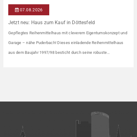
07.08.2026
Jetzt neu: Haus zum Kauf in Döttesfeld
Gepflegtes Reihenmittelhaus mit cleverem Eigentumskonzept und
Garage – nähe Puderbach! Dieses einladende Reihenmittelhaus
aus dem Baujahr 1997/98 besticht durch seine robuste
Massivbauweise und seinen Grundriss für das gemeinsame
Familienleben. Das Objekt ist Teil eines gepflegten Ensembles aus
insgesamt vier Wohneinheiten, die sich ein rund 782 m² großes
Grundstück teilen (keine eigene Grünfläche, aber Terrasse).
Veräußert […]