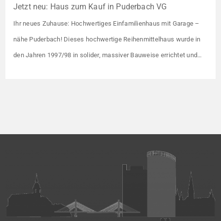
Jetzt neu: Haus zum Kauf in Puderbach VG
Ihr neues Zuhause: Hochwertiges Einfamilienhaus mit Garage –
nähe Puderbach! Dieses hochwertige Reihenmittelhaus wurde in
den Jahren 1997/98 in solider, massiver Bauweise errichtet und
überzeugt durch seine familienfreundliche Aufteilung sowie ein
angenehmes Wohnumfeld. Gemeinsam mit drei weiteren Häusern
bildet es eine harmonische Einheit auf einem ca. 782 m² großen
Grundstück (keine eigene Grünfläche, aber Terrasse). […]