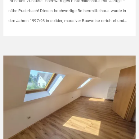
Ihr neues Zuhause: Hochwertiges Einfamilienhaus mit Garage –
nähe Puderbach! Dieses hochwertige Reihenmittelhaus wurde in
den Jahren 1997/98 in solider, massiver Bauweise errichtet und
überzeugt durch seine familienfreundliche Aufteilung sowie ein
angenehmes Wohnumfeld. Gemeinsam mit drei weiteren Häusern
bildet es eine harmonische Einheit auf einem ca. 782 m² großen
Grundstück (keine eigene Grünfläche, aber Terrasse). […]