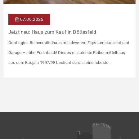
07.08.2026
Jetzt neu: Haus zum Kauf in Döttesfeld
Gepflegtes Reihenmittelhaus mit cleverem Eigentumskonzept und
Garage – nähe Puderbach! Dieses einladende Reihenmittelhaus
aus dem Baujahr 1997/98 besticht durch seine robuste
Massivbauweise und seinen Grundriss für das gemeinsame
Familienleben. Das Objekt ist Teil eines gepflegten Ensembles aus
insgesamt vier Wohneinheiten, die sich ein rund 782 m² großes
Grundstück teilen (keine eigene Grünfläche, aber Terrasse).
Veräußert […]