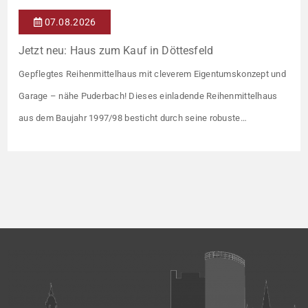
07.08.2026
Jetzt neu: Haus zum Kauf in Döttesfeld
Gepflegtes Reihenmittelhaus mit cleverem Eigentumskonzept und
Garage – nähe Puderbach! Dieses einladende Reihenmittelhaus
aus dem Baujahr 1997/98 besticht durch seine robuste
Massivbauweise und seinen Grundriss für das gemeinsame
Familienleben. Das Objekt ist Teil eines gepflegten Ensembles aus
insgesamt vier Wohneinheiten, die sich ein rund 782 m² großes
Grundstück teilen (keine eigene Grünfläche, aber Terrasse).
Veräußert […]