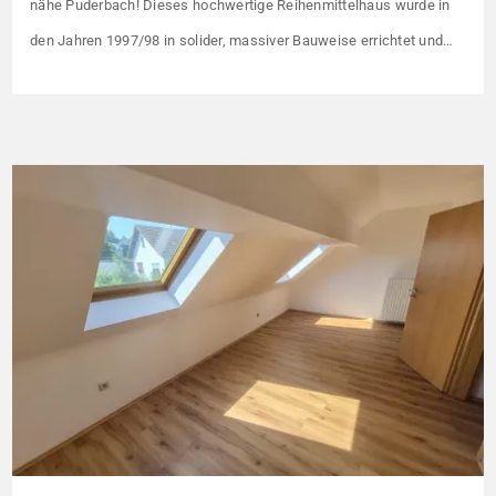
nähe Puderbach! Dieses hochwertige Reihenmittelhaus wurde in
den Jahren 1997/98 in solider, massiver Bauweise errichtet und
überzeugt durch seine familienfreundliche Aufteilung sowie ein
angenehmes Wohnumfeld. Gemeinsam mit drei weiteren Häusern
bildet es eine harmonische Einheit auf einem ca. 782 m² großen
Grundstück (keine eigene Grünfläche, aber Terrasse). […]