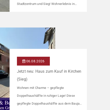
Stadtzentrum und Sieg! Wohnerlebnis in
einem stilvollen und modernen Gebäude in
Hennef Diese lichtdurchflutete Wohnung
überzeugt durch ihre moderne
Raumaufteilung und zahlreiche hochwertige
Ausstattungsmerkmale: Parkettboden in den
Wohnräumen Bodentiefe, dreifach verglaste
Fensterfronten Fußbodenheizung Modern
06.08.2026
gefliestes Badezimmer mit großem
Jetzt neu: Haus zum Kauf in Kirchen
Handtuchheizkörper Beheizung über eine […]
(Sieg)
Wohnen mit Charme – gepflegte
Doppelhaushälfte in ruhiger Lage! Diese
gepflegte Doppelhaushälfte aus dem Baujahr