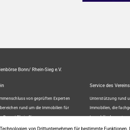
enbörse Bonn/ Rhein-Sieg e.V.
in
Service des Vereins
mmenschluss von geprüften Experten
Unterstützung rund u
bereichen rund um die Immobilien für
Immobilien, die fach
n Bonn / Rhein-Sieg.
Immobilienbewertung