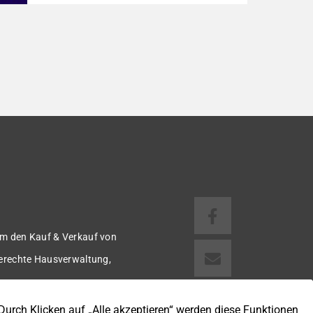
1918 bietet auf ca. 92 m² Wohnfläche ein
gemütliches Zuhause mit einer angenehmen
Wohnatmosphäre. Die Immobilie befindet
sich in einer guten Wohnlage und eignet sich
ideal für Paare oder kleine Familien. Die
Wohnräume präsentieren sich in einem
gepflegten Zustand. Ein […]
m den Kauf & Verkauf von
gerechte Hausverwaltung,
 u.v.m.