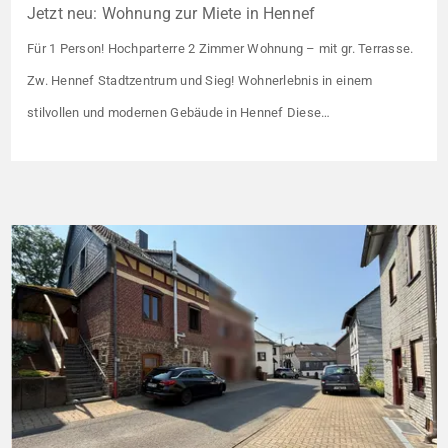
Jetzt neu: Wohnung zur Miete in Hennef
Für 1 Person! Hochparterre 2 Zimmer Wohnung – mit gr. Terrasse.
Zw. Hennef Stadtzentrum und Sieg! Wohnerlebnis in einem
stilvollen und modernen Gebäude in Hennef Diese
lichtdurchflutete Wohnung überzeugt durch ihre moderne
Raumaufteilung und zahlreiche hochwertige
Ausstattungsmerkmale: Parkettboden in den Wohnräumen
Bodentiefe, dreifach verglaste Fensterfronten Fußbodenheizung
Modern gefliestes Badezimmer mit großem Handtuchheizkörper
Beheizung über eine […]