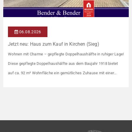
06.08.2026
Jetzt neu: Haus zum Kauf in Kirchen (Sieg)
Wohnen mit Charme – gepflegte Doppelhaushälfte in ruhiger Lage!
Diese gepflegte Doppelhaushälfte aus dem Baujahr 1918 bietet
auf ca. 92 m² Wohnfläche ein gemütliches Zuhause mit einer
angenehmen Wohnatmosphäre. Die Immobilie befindet sich in
einer guten Wohnlage und eignet sich ideal für Paare oder kleine
Familien. Die Wohnräume präsentieren sich in einem gepflegten
Zustand. Ein […]