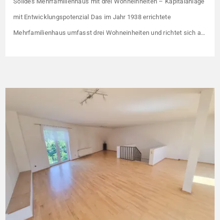
Solides Mehrfamilienhaus mit drei Wohneinheiten – Kapitalanlage
mit Entwicklungspotenzial Das im Jahr 1938 errichtete
Mehrfamilienhaus umfasst drei Wohneinheiten und richtet sich an
Kapitalanleger, die ein solides Bestandsobjekt mit erkennbaren
Wertsteigerungshebeln suchen. Die Gesamtkaltmiete liegt aktuell
bei 1.500 € monatlich – das entspricht lediglich rund 6,30 €/m².
Damit liegt das Mietniveau deutlich unter dem ortsüblichen
Vergleichswert, […]