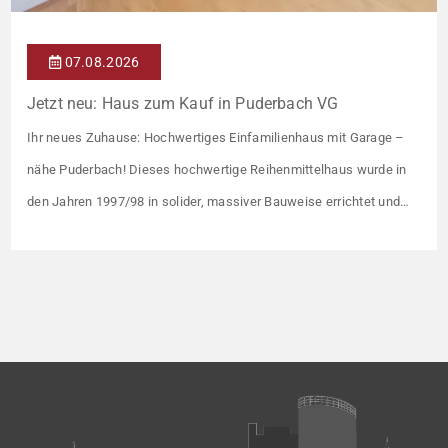
07.08.2026
Jetzt neu: Haus zum Kauf in Puderbach VG
Ihr neues Zuhause: Hochwertiges Einfamilienhaus mit Garage –
nähe Puderbach! Dieses hochwertige Reihenmittelhaus wurde in
den Jahren 1997/98 in solider, massiver Bauweise errichtet und
überzeugt durch seine familienfreundliche Aufteilung sowie ein
angenehmes Wohnumfeld. Gemeinsam mit drei weiteren Häusern
bildet es eine harmonische Einheit auf einem ca. 782 m² großen
Grundstück (keine eigene Grünfläche, aber Terrasse). […]